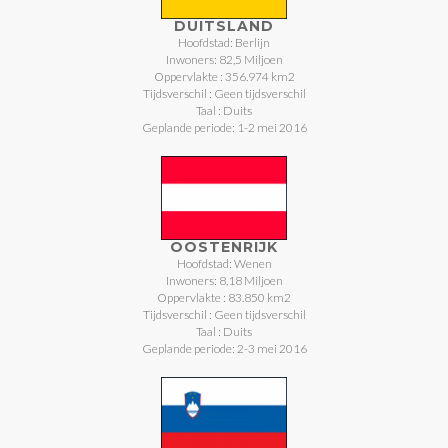
DUITSLAND
Hoofdstad: Berlijn
Inwoners: 82,5 Miljoen
Oppervlakte : 356.974 km2
Tijdsverschil : Geen tijdsverschil
Taal : Duits
Geplande periode: 1-2 mei 2016
OOSTENRIJK
Hoofdstad: Wenen
Inwoners: 8,18 Miljoen
Oppervlakte : 83.850 km2
Tijdsverschil : Geen tijdsverschil
Taal : Duits
Geplande periode: 2-3 mei 2016