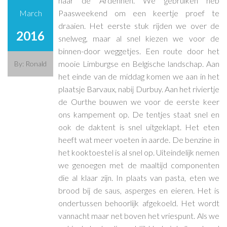
naar de Ardennen. We gebruiken heb
March
Paasweekend om een keertje proef te
draaien. Het eerste stuk rijden we over de
2016
snelweg, maar al snel kiezen we voor de
binnen-door weggetjes. Een route door het
mooie Limburgse en Belgische landschap. Aan
By: Ronald
het einde van de middag komen we aan in het
plaatsje Barvaux, nabij Durbuy. Aan het riviertje
de Ourthe bouwen we voor de eerste keer
ons kampement op. De tentjes staat snel en
ook de daktent is snel uitgeklapt. Het eten
heeft wat meer voeten in aarde. De benzine in
het kooktoestel is al snel op. Uiteindelijk nemen
we genoegen met de maaltijd componenten
die al klaar zijn. In plaats van pasta, eten we
brood bij de saus, asperges en eieren. Het is
ondertussen behoorlijk afgekoeld. Het wordt
vannacht maar net boven het vriespunt. Als we