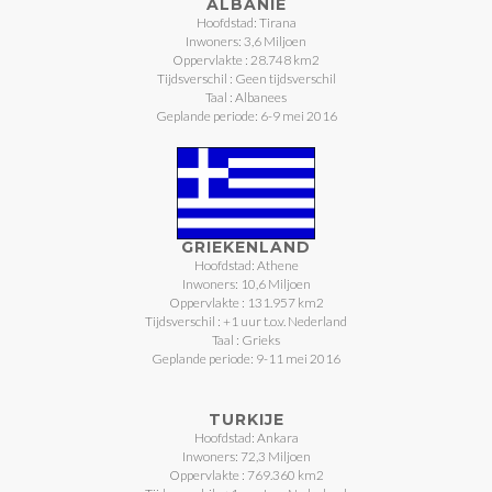
ALBANIË
Hoofdstad: Tirana
Inwoners: 3,6 Miljoen
Oppervlakte : 28.748 km2
Tijdsverschil : Geen tijdsverschil
Taal : Albanees
Geplande periode: 6-9 mei 2016
GRIEKENLAND
Hoofdstad: Athene
Inwoners: 10,6 Miljoen
Oppervlakte : 131.957 km2
Tijdsverschil : +1 uur t.o.v. Nederland
Taal : Grieks
Geplande periode: 9-11 mei 2016
TURKIJE
Hoofdstad: Ankara
Inwoners: 72,3 Miljoen
Oppervlakte : 769.360 km2