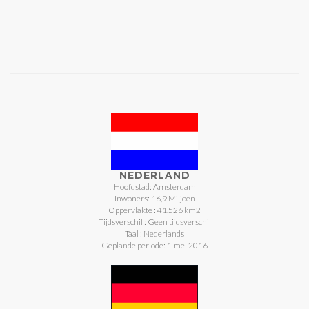
NEDERLAND
Hoofdstad: Amsterdam
Inwoners: 16,9 Miljoen
Oppervlakte : 41.526 km2
Tijdsverschil : Geen tijdsverschil
Taal : Nederlands
Geplande periode: 1 mei 2016