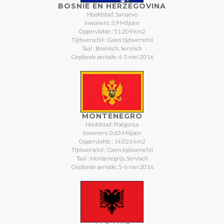
BOSNIË EN HERZEGOVINA
Hoofdstad: Sarajevo
Inwoners: 3,9 Miljoen
Oppervlakte : 51.209 km2
Tijdsverschil : Geen tijdsverschil
Taal : Bosnisch, Servisch
Geplande periode: 4-5 mei 2016
MONTENEGRO
Hoofdstad: Podgorica
Inwoners: 0,65 Miljoen
Oppervlakte : 14.026 km2
Tijdsverschil : Geen tijdsverschil
Taal : Montenegrijs, Servisch
Geplande periode: 5-6 mei 2016